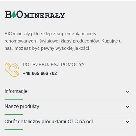
BIOmineraly.pl to sklep z suplementami diety
renomowanych i światowej klasy producentów. Kupując u
nas, możesz być pewny wysokiej jakości.
POTRZEBUJESZ POMOCY?
+48 665 666 702
keyboard_arrow_down
Informacje
keyboard_arrow_down
Nasze produkty
keyboard_arrow_down
Obrót detaliczny produktami OTC na odl.