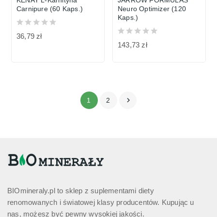
KENAY L-Karnityna
JARROW FORMULAS
Carnipure (60 Kaps.)
Neuro Optimizer (120
Kaps.)
36,79 zł
143,73 zł

1
2
BIOmineraly.pl to sklep z suplementami diety
renomowanych i światowej klasy producentów. Kupując u
nas, możesz być pewny wysokiej jakości.