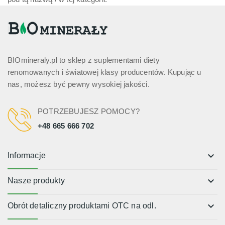
BIOmineraly.pl to sklep z suplementami diety
renomowanych i światowej klasy producentów. Kupując u
nas, możesz być pewny wysokiej jakości.
POTRZEBUJESZ POMOCY?
+48 665 666 702
keyboard_arrow_down
Informacje
keyboard_arrow_down
Nasze produkty
keyboard_arrow_down
Obrót detaliczny produktami OTC na odl.