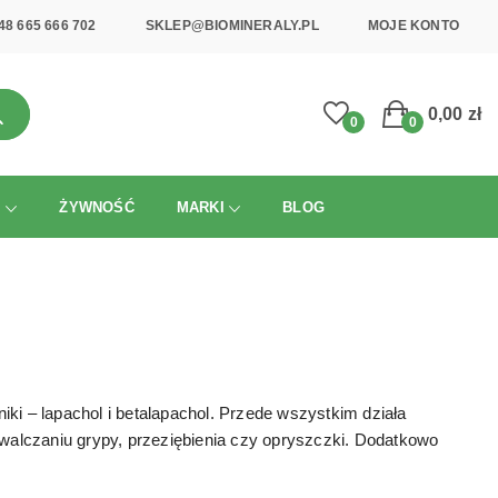
48 665 666 702
SKLEP@BIOMINERALY.PL
MOJE KONTO
0,00 zł
0
0
I
ŻYWNOŚĆ
MARKI
BLOG
iki – lapachol i betalapachol. Przede wszystkim działa
walczaniu grypy, przeziębienia czy opryszczki. Dodatkowo