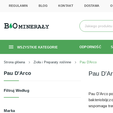
REGULAMIN
BLOG
KONTAKT
DOSTAWA
O
ODPORNOŚĆ
WSZYSTKIE KATEGORIE
Strona główna
Zioła i Preparaty roślinne
Pau D'Arco
Pau D'A
Pau D'Arco
Filtruj Według
Pau D'Arco poz
bakteriobójcz
wspomaga traw
Marka