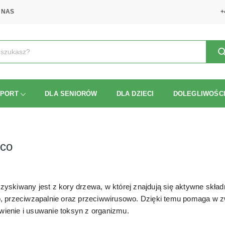
 NAS
+
SPORT
DLA SENIORÓW
DLA DZIECI
DOLEGLIWOŚC
rco
yskiwany jest z kory drzewa, w której znajdują się aktywne składn
o, przeciwzapalnie oraz przeciwwirusowo. Dzięki temu pomaga w z
ienie i usuwanie toksyn z organizmu.