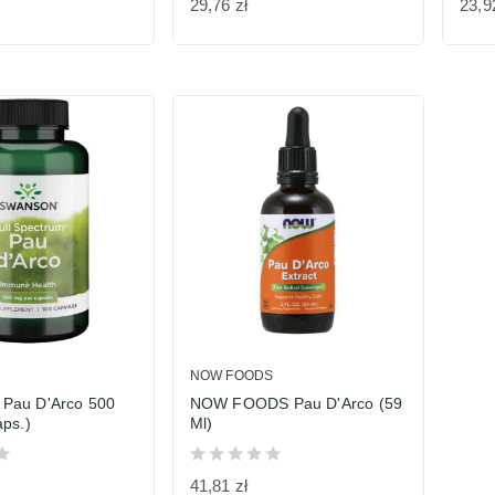
29,76 zł
23,9
NOW FOODS
au D'Arco 500
NOW FOODS Pau D'Arco (59
ps.)
Ml)
41,81 zł