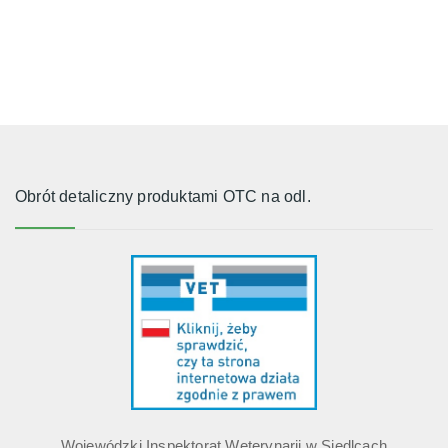
Obrót detaliczny produktami OTC na odl.
Wojewódzki Inspektorat Weterynarii w Siedlcach